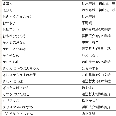
えほん
鈴木寿雄 初山滋 熊
えほん
鈴木寿雄 初山滋 松
おきゃくさまごっこ
鈴木寿雄
おつきよ
平野貞一
おめでとう
伊奈良村x鈴木寿雄
おやゆびたろう
浜田広介x鈴木寿雄
かえるのおなか
中村千尋？
かかしとたぬき
渡辺哲夫x茂田井武
かぐやひめ
いえはるよ
かちかち山
若山洋一x鈴木寿雄
きかんぼうのぽんちゃん
はらやすお
きしゃからうまれた子
片山昌造x松山文雄
きしゃぽっぽ
渡辺哲夫x鈴木寿雄
ぎったんばったん
原やすお
くつをはいたねこ
渡辺哲夫x黒崎義介
クリスマス
松本かつぢ
クリスマスのすずめ
浜田広介x黒崎義介
げんきなうさちゃん
阪本牙城