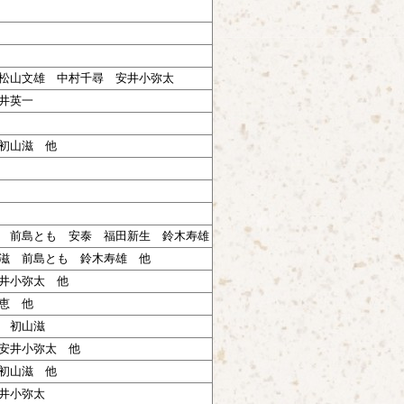
松山文雄 中村千尋 安井小弥太
井英一
初山滋 他
 前島とも 安泰 福田新生 鈴木寿雄
滋 前島とも 鈴木寿雄 他
井小弥太 他
恵 他
 初山滋
安井小弥太 他
初山滋 他
井小弥太