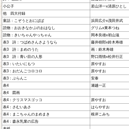
小公子
若山洋一x清原ひとし
他 四大付録
童話：こぞうとおにばば
浜田広介x茂田井武
読物：おおきなかぶのおはなし
グリムx東本つね
読物：きいちゃんやっちゃん
岡本良雄x初山滋
表3 詩：つばめさんさようなら
藤井樹郎x鈴木寿雄
表3 詩：まめのうた
画：鈴木寿雄
表3 詩：青い目の人形
野口雨情x松井行正
表3：いたいにもつ
原やすお
表3：おだんごコロコロ
原やすお
表3：ぶらんこ
安泰
表4
瀬越一正
表4 図画
表4：クリスマスゴッコ
原やすお
表4：さむいあさ
はらやすお
表4：まこちゃんのまめまき
根岸こみち
表4：森永乳業の広告
表紙