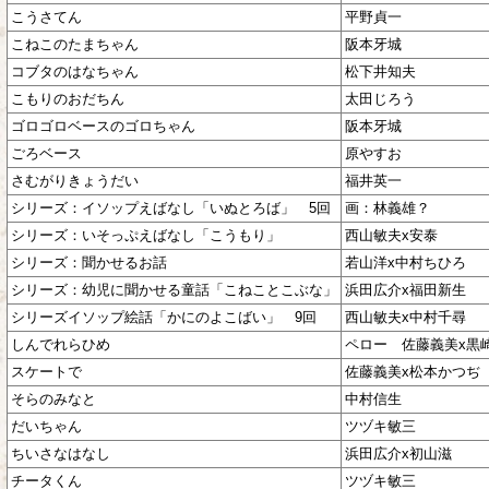
こうさてん
平野貞一
こねこのたまちゃん
阪本牙城
コブタのはなちゃん
松下井知夫
こもりのおだちん
太田じろう
ゴロゴロベースのゴロちゃん
阪本牙城
ごろベース
原やすお
さむがりきょうだい
福井英一
シリーズ：イソップえばなし「いぬとろば」 5回
画：林義雄？
シリーズ：いそっぷえばなし「こうもり」
西山敏夫x安泰
シリーズ：聞かせるお話
若山洋x中村ちひろ
シリーズ：幼児に聞かせる童話「こねことこぶな」
浜田広介x福田新生
シリーズイソップ絵話「かにのよこばい」 9回
西山敏夫x中村千尋
しんでれらひめ
ペロー 佐藤義美x黒
スケートで
佐藤義美x松本かつぢ
そらのみなと
中村信生
だいちゃん
ツヅキ敏三
ちいさなはなし
浜田広介x初山滋
チータくん
ツヅキ敏三