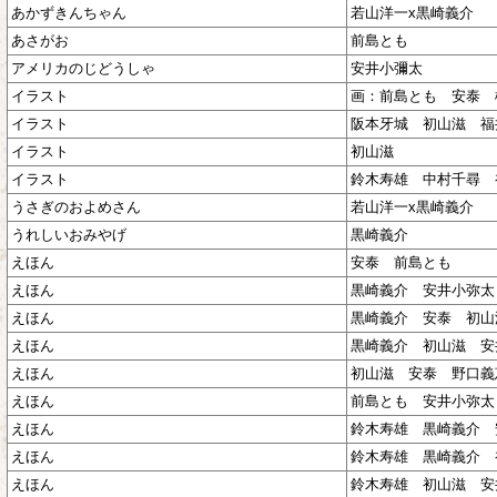
あかずきんちゃん
若山洋一x黒崎義介
あさがお
前島とも
アメリカのじどうしゃ
安井小彌太
イラスト
画：前島とも 安泰 
イラスト
阪本牙城 初山滋 福
イラスト
初山滋
イラスト
鈴木寿雄 中村千尋 
うさぎのおよめさん
若山洋一x黒崎義介
うれしいおみやげ
黒崎義介
えほん
安泰 前島とも
えほん
黒崎義介 安井小弥太
えほん
黒崎義介 安泰 初山
えほん
黒崎義介 初山滋 安
えほん
初山滋 安泰 野口義
えほん
前島とも 安井小弥太
えほん
鈴木寿雄 黒崎義介 
えほん
鈴木寿雄 黒崎義介 
えほん
鈴木寿雄 初山滋 安