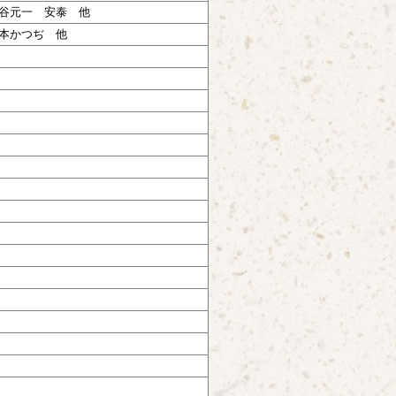
谷元一 安泰 他
本かつぢ 他