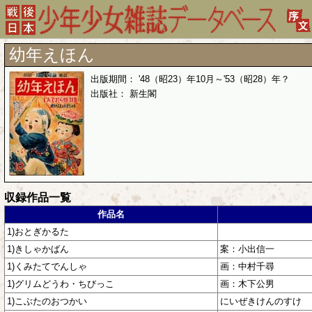
幼年えほん
出版期間： '48（昭23）年10月～'53（昭28）年？
出版社： 新生閣
収録作品一覧
作品名
1)おとぎかるた
1)きしゃかばん
案：小出信一
1)くみたてでんしゃ
画：中村千尋
1)グリムどうわ・ちびっこ
画：木下公男
1)こぶたのおつかい
にいぜきけんのすけ