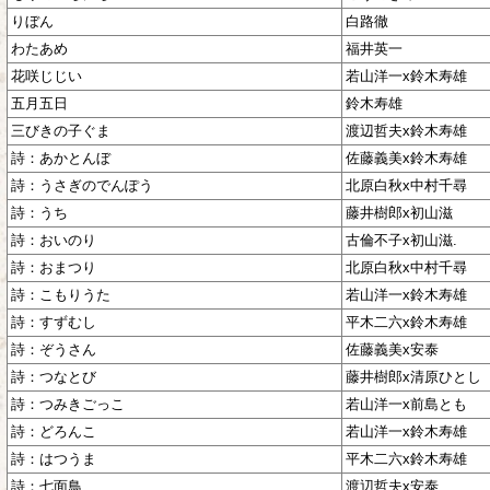
りぼん
白路徹
わたあめ
福井英一
花咲じじい
若山洋一x鈴木寿雄
五月五日
鈴木寿雄
三びきの子ぐま
渡辺哲夫x鈴木寿雄
詩：あかとんぼ
佐藤義美x鈴木寿雄
詩：うさぎのでんぽう
北原白秋x中村千尋
詩：うち
藤井樹郎x初山滋
詩：おいのり
古倫不子x初山滋.
詩：おまつり
北原白秋x中村千尋
詩：こもりうた
若山洋一x鈴木寿雄
詩：すずむし
平木二六x鈴木寿雄
詩：ぞうさん
佐藤義美x安泰
詩：つなとび
藤井樹郎x清原ひとし
詩：つみきごっこ
若山洋一x前島とも
詩：どろんこ
若山洋一x鈴木寿雄
詩：はつうま
平木二六x鈴木寿雄
詩：七面鳥
渡辺哲夫x安泰