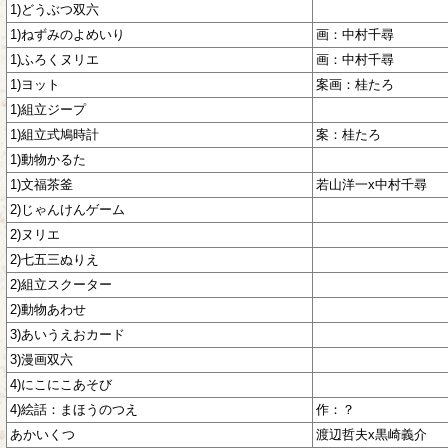
1)どうぶつ双六
1)ねずみのよめいり
画：中村千尋
1)ふろくヌリエ
画：中村千尋
1)ヨット
案画：桂たろ
1)組立ジープ
1)組立式鳩時計
案：桂たろ
1)動物かるた
1)文福茶釜
若山洋一x中村千尋
2)じゃんけんゲーム
2)ヌリエ
2)七五三ぬりえ
2)組立スクーター
2)動物あわせ
3)あいうえおカード
3)漫画双六
4)にこにこあそび
4)絵話：まほうのつえ
作：？
あかいくつ
渡辺哲夫x黒崎義介