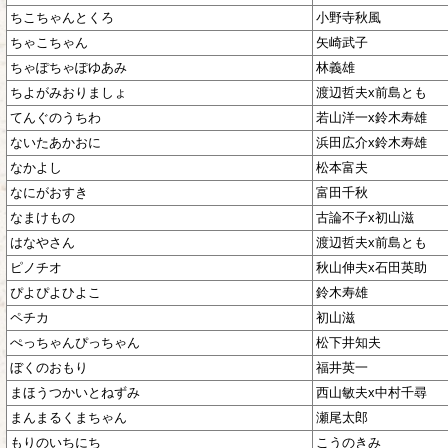
ちこちゃんとくろ
小野寺秋風
ちゃこちゃん
矢崎武子
ちゃぽちゃぽゆあみ
林義雄
ちよがみおりましょ
渡辺哲夫x前島とも
てんぐのうちわ
若山洋一x鈴木寿雄
ないたあかおに
浜田広介x鈴木寿雄
なかよし
松本富夫
なにがおすき
富田千秋
なまけもの
古論不子x初山滋
はなやさん
渡辺哲夫x前島とも
ピノチオ
秋山伸夫x石田英助
ぴよぴよひよこ
鈴木寿雄
ペチカ
初山滋
ぺっちゃんぴっちゃん
松下井知夫
ぼくのおもり
福井英一
まほうつかいとねずみ
西山敏夫x中村千尋
まんまるくまちゃん
瀬尾太郎
もりのいちにち
こうのきみ