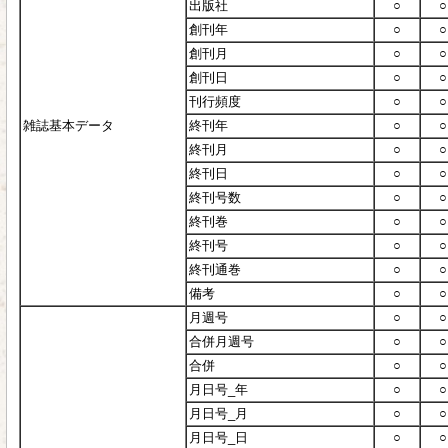
出版社
○
○
創刊年
○
○
創刊月
○
○
創刊日
○
○
刊行頻度
○
○
雑誌基本データ
終刊年
○
○
終刊月
○
○
終刊日
○
○
終刊号数
○
○
終刊巻
○
○
終刊号
○
○
終刊通巻
○
○
備考
○
○
月週号
○
○
合併月週号
○
○
合併
○
○
月日号_年
○
○
月日号_月
○
○
月日号_日
○
○