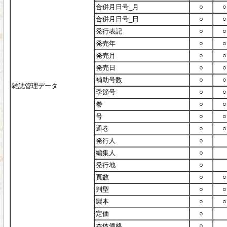
合併月日号_月
○
○
合併月日号_日
○
○
発行表記
○
○
発売年
○
○
発売月
○
○
発売日
○
○
補助号数
○
○
雑誌管理データ
季節号
○
○
巻
○
○
号
○
○
通巻
○
○
発行人
○
編集人
○
発行地
○
頁数
○
○
判型
○
○
製本
○
○
定価
○
本体価格
○