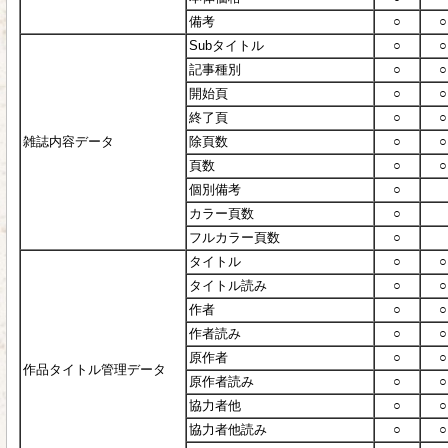
備考
○
○
Subタイトル
○
○
記事種別
○
○
開始頁
○
○
終了頁
○
○
雑誌内容データ
除頁数
○
○
頁数
○
○
個別備考
○
カラー頁数
○
フルカラー頁数
○
タイトル
○
○
タイトル読み
○
○
作者
○
○
作者読み
○
○
原作者
○
○
作品タイトル管理データ
原作者読み
○
○
協力者他
○
○
協力者他読み
○
○