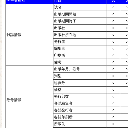
データ種別
項目
A
B
誌名
○
○
出版期間開始
○
○
出版期間終了
○
○
出版社
○
○
雑誌情報
出版社所在地
○
○
発行者
○
○
編集者
○
○
印刷所
○
○
備考
○
○
出版年月、巻号
○
○
判型
○
○
総頁数
○
○
価格
○
発行部数
○
巻号情報
各誌編集者
○
各誌発行者
○
各誌印刷所
○
所蔵先
○