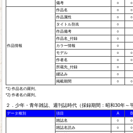
備考
○
○
作品名
○
○
作品属性
○
○
タイトル別名
○
作品備考
○
作品名_付録
○
作品情報
カラー情報
○
モデル
○
○
作者名
○
○
所蔵先_付録
○
綴込み
○
掲載期間
○
○
*1) 作品名の羅列。
*2) 作者名の羅列。
２．少年・青年雑誌、週刊誌時代（採録期間：昭和30年～平
データ種別
項目
A
B
雑誌名
○
○
雑誌名読み
○
○