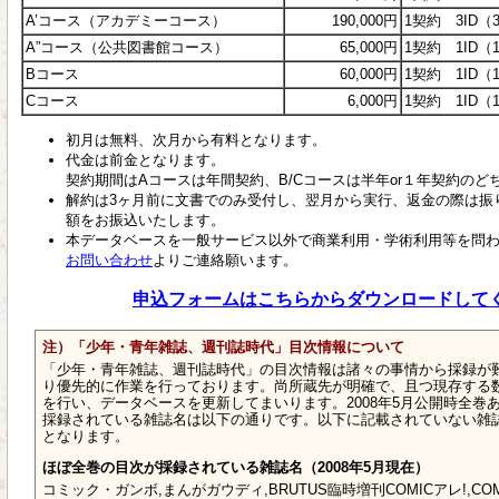
A’コース（アカデミーコース）
190,000円
1契約 3ID
A”コース（公共図書館コース）
65,000円
1契約 1ID
Bコース
60,000円
1契約 1ID（
Cコース
6,000円
1契約 1ID（
初月は無料、次月から有料となります。
代金は前金となります。
契約期間はAコースは年間契約、B/Cコースは半年or１年契約の
解約は3ヶ月前に文書でのみ受付し、翌月から実行、返金の際は振
額をお振込いたします。
本データベースを一般サービス以外で商業利用・学術利用等を問
お問い合わせ
よりご連絡願います。
申込フォームはこちらからダウンロードして
注）「少年・青年雑誌、週刊誌時代」目次情報について
「少年・青年雑誌、週刊誌時代」の目次情報は諸々の事情から採録が
り優先的に作業を行っております。尚所蔵先が明確で、且つ現存する
を行い、データベースを更新してまいります。2008年5月公開時全巻
採録されている雑誌名は以下の通りです。以下に記載されていない雑
となります。
ほぼ全巻の目次が採録されている雑誌名（2008年5月現在）
コミック・ガンボ,まんがガウディ,BRUTUS臨時増刊COMICアレ!,CO