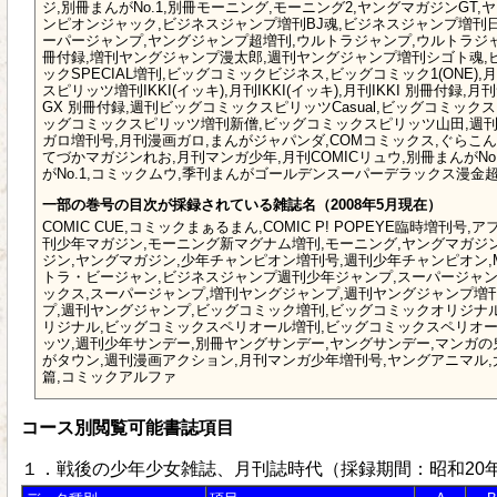
ジ,別冊まんがNo.1,別冊モーニング,モーニング2,ヤングマガジンGT
ンピオンジャック,ビジネスジャンプ増刊BJ魂,ビジネスジャンプ増刊
ーパージャンプ,ヤングジャンプ超増刊,ウルトラジャンプ,ウルトラジ
冊付録,増刊ヤングジャンプ漫太郎,週刊ヤングジャンプ増刊シゴト魂,
ックSPECIAL増刊,ビッグコミックビジネス,ビッグコミック1(ONE),月刊I
スピリッツ増刊IKKI(イッキ),月刊IKKI(イッキ),月刊IKKI 別冊付録
GX 別冊付録,週刊ビッグコミックスピリッツCasual,ビッグコミック
ッグコミックスピリッツ増刊新僧,ビッグコミックスピリッツ山田,週刊
ガロ増刊号,月刊漫画ガロ,まんがジャパンダ,COMコミックス,ぐらこんC
てづかマガジンれお,月刊マンガ少年,月刊COMICリュウ,別冊まんがNo
がNo.1,コミックムウ,季刊まんがゴールデンスーパーデラックス漫金
一部の巻号の目次が採録されている雑誌名（2008年5月現在）
COMIC CUE,コミックまぁるまん,COMIC P! POPEYE臨時増刊号
刊少年マガジン,モーニング新マグナム増刊,モーニング,ヤングマガジンU
ジン,ヤングマガジン,少年チャンピオン増刊号,週刊少年チャンピオン,M
トラ・ビージャン,ビジネスジャンプ週刊少年ジャンプ,スーパージャン
ックス,スーパージャンプ,増刊ヤングジャンプ,週刊ヤングジャンプ増
プ,週刊ヤングジャンプ,ビッグコミック増刊,ビッグコミックオリジナ
リジナル,ビッグコミックスペリオール増刊,ビッグコミックスペリオー
ッツ,週刊少年サンデー,別冊ヤングサンデー,ヤングサンデー,マンガの
がタウン,週刊漫画アクション,月刊マンガ少年増刊号,ヤングアニマル
篇,コミックアルファ
コース別閲覧可能書誌項目
１．戦後の少年少女雑誌、月刊誌時代（採録期間：昭和20年