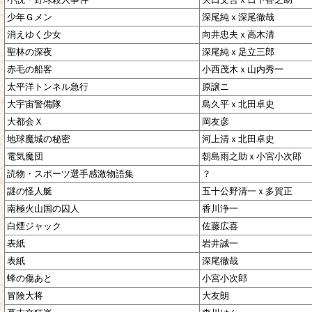
少年Ｇメン
深尾純ｘ深尾徹哉
消えゆく少女
向井忠夫ｘ高木清
聖林の深夜
深尾純ｘ足立三郎
赤毛の船客
小西茂木ｘ山内秀一
太平洋トンネル急行
原譲ニ
大宇宙警備隊
島久平ｘ北田卓史
大都会Ｘ
岡友彦
地球魔城の秘密
河上清ｘ北田卓史
電気魔団
朝島雨之助ｘ小宮小次郎
読物・スポーツ選手感激物語集
？
謎の怪人艇
五十公野清一ｘ多賀正
南極火山国の囚人
香川浄一
白煙ジャック
佐藤広喜
表紙
岩井誠一
表紙
深尾徹哉
蜂の傷あと
小宮小次郎
冒険大将
大友朗