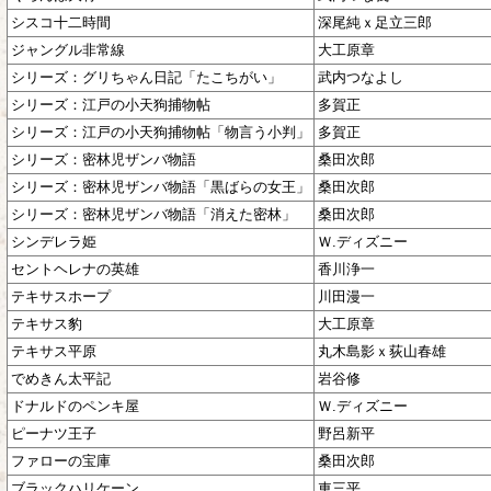
シスコ十二時間
深尾純ｘ足立三郎
ジャングル非常線
大工原章
シリーズ：グリちゃん日記「たこちがい」
武内つなよし
シリーズ：江戸の小天狗捕物帖
多賀正
シリーズ：江戸の小天狗捕物帖「物言う小判」
多賀正
シリーズ：密林児ザンバ物語
桑田次郎
シリーズ：密林児ザンバ物語「黒ばらの女王」
桑田次郎
シリーズ：密林児ザンバ物語「消えた密林」
桑田次郎
シンデレラ姫
Ｗ.ディズニー
セントヘレナの英雄
香川浄一
テキサスホープ
川田漫一
テキサス豹
大工原章
テキサス平原
丸木島影ｘ荻山春雄
でめきん太平記
岩谷修
ドナルドのペンキ屋
Ｗ.ディズニー
ピーナツ王子
野呂新平
ファローの宝庫
桑田次郎
ブラックハリケーン
車三平