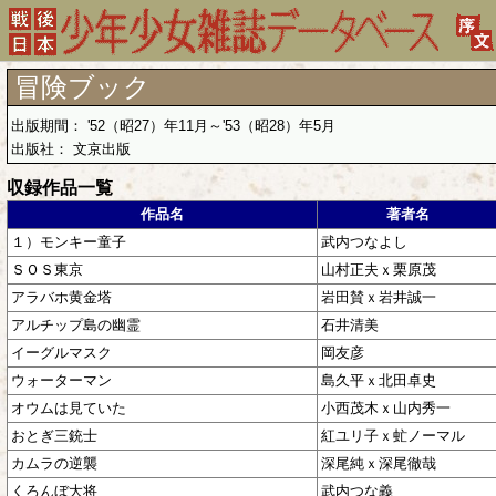
冒険ブック
出版期間： '52（昭27）年11月～'53（昭28）年5月
出版社： 文京出版
収録作品一覧
作品名
著者名
１）モンキー童子
武内つなよし
ＳＯＳ東京
山村正夫ｘ栗原茂
アラバホ黄金塔
岩田賛ｘ岩井誠一
アルチップ島の幽霊
石井清美
イーグルマスク
岡友彦
ウォーターマン
島久平ｘ北田卓史
オウムは見ていた
小西茂木ｘ山内秀一
おとぎ三銃士
紅ユリ子ｘ虻ノーマル
カムラの逆襲
深尾純ｘ深尾徹哉
くろんぼ大将
武内つな義