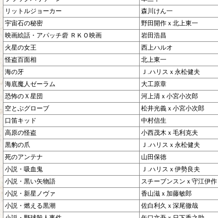
リットルジョーカー
森川けん一
宇宙石の秘密
野田開作ｘ北上東一
映画絵話・アパッチ砦 ＲＫＯ映画
岩田浩昌
火星の女王
西上ハルオ
怪盗百面相
北上東一
海の牙
Ｊ.ハリスｘ永松健夫
海底魔人ゼーラム
大工原章
恐怖のＸ星団
河上清ｘ小宮小次郎
空とぶグローブ
松井光義ｘ小宮小次郎
口笛キッド
中村信生
高原の怪盗
小西茂木ｘ毛利克夫
黒豹の爪
Ｊ.ハリスｘ永松健夫
死のアンテナ
山田保徳
小説・吸血鬼
Ｊ.ハリスｘ伊勢良夫
小説・黒い矢物語
スチーブンスンｘ守江伊作
小説・新星ノヴァ
香山滋ｘ加藤敏郎
小説・燃える黒潮
佐白利久ｘ深尾徹哉
小説・野球殺人事件
矢口文吾ｘ日下香之助