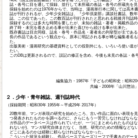
誌・各号に目を通して採録、並行して未所蔵の各誌・各号の所蔵先を見
採録を始めたのは1976年からで、当時は、漫画単行本に関しては高木
誌が刊行されるが、少年少女雑誌は、『少年倶楽部』講談社書誌、数年
誌、この位であった。この数百誌が刊行されたと思われる戦後月刊誌時
採録するのには多大な時間を要したが、未知の雑誌・著者・掲載作品の
終了時・未完を着き止める事が出来た喜びから続ける事が出来た。
既存書誌は目次同様、誌名・巻号・作品名・著者名の列挙型が主である
長の作品であるという観点から、原本に明記される事が稀な編集者名も
た。
出版美術・漫画研究の基礎資料としての役割外にも、いろいろ使い道が
たい。
このDBは更新されるので、誤記の修正を含め、今後も未見の各誌・各
編集協力・1987年「子どもの昭和史：昭和20
共編・2008年「山川惣
２．少年・青年雑誌、週刊誌時代
（採録期間：昭和30年 1955年～平成29年 2017年）
20数年前、マンガ表現の研究を始めたころ、古い作品に面白い表現を
つ発表されたものかを調べるのに、さらにもう一苦労しなければならな
ガ作品のデータベースは作られていたが、一つにまとめられたものはな
れないが)、マンガ研究自体まだなく、当然、研究のための情報などな
どこにあるのかは経験に頼らなければならなかった。
こういった状況を経験し、作品ベースでルーズリーフで手書きのデータ