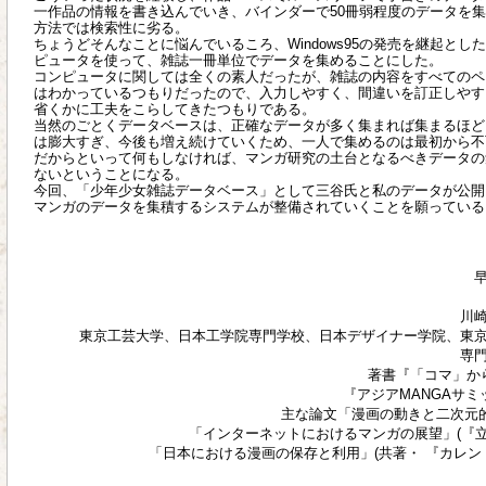
一作品の情報を書き込んでいき、バインダーで50冊弱程度のデータを
方法では検索性に劣る。
ちょうどそんなことに悩んでいるころ、Windows95の発売を継起と
ピュータを使って、雑誌一冊単位でデータを集めることにした。
コンピュータに関しては全くの素人だったが、雑誌の内容をすべてのペ
はわかっているつもりだったので、入力しやすく、間違いを訂正しやす
省くかに工夫をこらしてきたつもりである。
当然のごとくデータベースは、正確なデータが多く集まれば集まるほど
は膨大すぎ、今後も増え続けていくため、一人で集めるのは最初から不
だからといって何もしなければ、マンガ研究の土台となるべきデータの
ないということになる。
今回、「少年少女雑誌データベース」として三谷氏と私のデータが公開
マンガのデータを集積するシステムが整備されていくことを願っている
川
東京工芸大学、日本工学院専門学校、日本デザイナー学院、東
専
著書『「コマ」から
『アジアMANGAサミ
主な論文「漫画の動きと二次元的
「インターネットにおけるマンガの展望」(『立
「日本における漫画の保存と利用」(共著・ 『カレントア