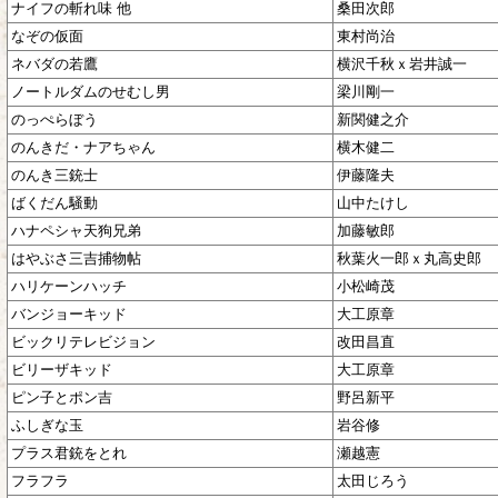
ナイフの斬れ味 他
桑田次郎
なぞの仮面
東村尚治
ネバダの若鷹
横沢千秋ｘ岩井誠一
ノートルダムのせむし男
梁川剛一
のっぺらぼう
新関健之介
のんきだ・ナアちゃん
横木健二
のんき三銃士
伊藤隆夫
ばくだん騒動
山中たけし
ハナペシャ天狗兄弟
加藤敏郎
はやぶさ三吉捕物帖
秋葉火一郎ｘ丸高史郎
ハリケーンハッチ
小松崎茂
バンジョーキッド
大工原章
ビックリテレビジョン
改田昌直
ビリーザキッド
大工原章
ピン子とポン吉
野呂新平
ふしぎな玉
岩谷修
プラス君銃をとれ
瀬越憲
フラフラ
太田じろう