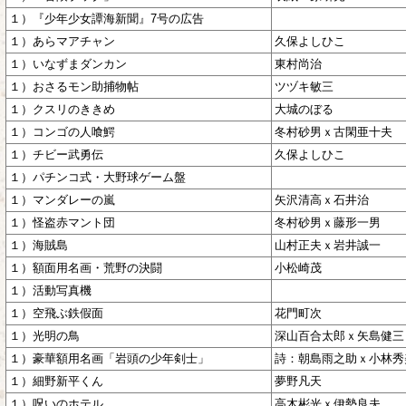
１）『少年少女譚海新聞』7号の広告
１）あらマアチャン
久保よしひこ
１）いなずまダンカン
東村尚治
１）おさるモン助捕物帖
ツヅキ敏三
１）クスリのききめ
大城のぼる
１）コンゴの人喰鰐
冬村砂男ｘ古閑亜十夫
１）チビー武勇伝
久保よしひこ
１）パチンコ式・大野球ゲーム盤
１）マンダレーの嵐
矢沢清高ｘ石井治
１）怪盗赤マント団
冬村砂男ｘ藤形一男
１）海賊島
山村正夫ｘ岩井誠一
１）額面用名画・荒野の決闘
小松崎茂
１）活動写真機
１）空飛ぶ鉄假面
花門町次
１）光明の鳥
深山百合太郎ｘ矢島健三
１）豪華額用名画「岩頭の少年剣士」
詩：朝島雨之助ｘ小林秀
１）細野新平くん
夢野凡天
１）呪いのホテル
高木彬光ｘ伊勢良夫