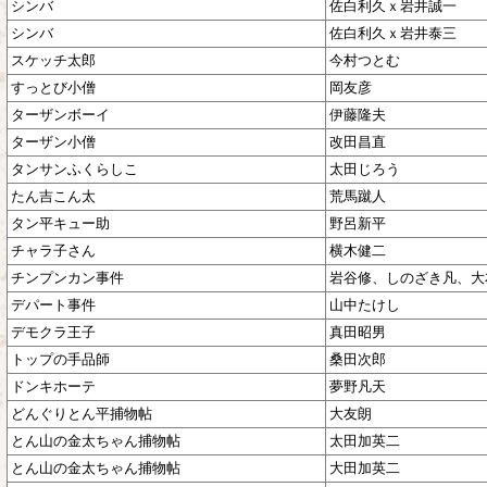
シンバ
佐白利久ｘ岩井誠一
シンバ
佐白利久ｘ岩井泰三
スケッチ太郎
今村つとむ
すっとび小僧
岡友彦
ターザンボーイ
伊藤隆夫
ターザン小僧
改田昌直
タンサンふくらしこ
太田じろう
たん吉こん太
荒馬蹴人
タン平キュー助
野呂新平
チャラ子さん
横木健二
チンプンカン事件
岩谷修、しのざき凡、大
デパート事件
山中たけし
デモクラ王子
真田昭男
トップの手品師
桑田次郎
ドンキホーテ
夢野凡天
どんぐりとん平捕物帖
大友朗
とん山の金太ちゃん捕物帖
太田加英二
とん山の金太ちゃん捕物帖
大田加英二