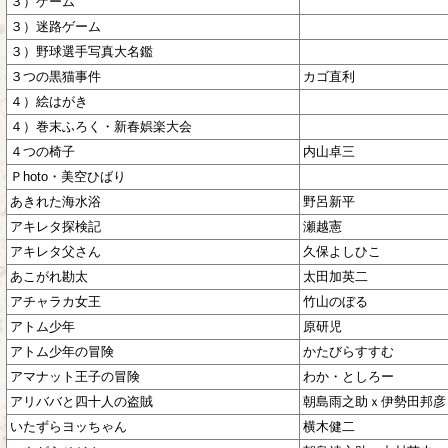
３）ゲーム
３）迷路ゲーム
３）野球選手写真大名鑑
３つの黒猫事件
カゴ直利
４）絵はがき
４）巻末ふろく・新春娯楽大会
４つの椅子
内山卓三
Ｐhoto・美空ひばり
あきれた海水浴
野呂新平
アキレタ探検記
瀬越憲
アキレタ父さん
久保よしひこ
あこがれ勘太
太田加英二
アチャラカ女王
竹山のぼる
アトム少年
原研児
アトム少年の冒険
かたびらすすむ
アマナット王子の冒険
わか・としろー
アリババと四十人の盗賊
朝島雨之助ｘ伊勢田邦彦
いたずらヨッちゃん
横木健二