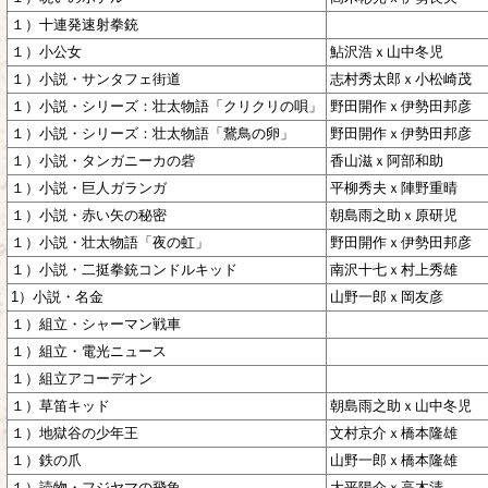
１）十連発速射拳銃
１）小公女
鮎沢浩ｘ山中冬児
１）小説・サンタフェ街道
志村秀太郎ｘ小松崎茂
１）小説・シリーズ：壮太物語「クリクリの唄」
野田開作ｘ伊勢田邦彦
１）小説・シリーズ：壮太物語「鵞鳥の卵」
野田開作ｘ伊勢田邦彦
１）小説・タンガニーカの砦
香山滋ｘ阿部和助
１）小説・巨人ガランガ
平柳秀夫ｘ陣野重晴
１）小説・赤い矢の秘密
朝島雨之助ｘ原研児
１）小説・壮太物語「夜の虹」
野田開作ｘ伊勢田邦彦
１）小説・二挺拳銃コンドルキッド
南沢十七ｘ村上秀雄
1）小説・名金
山野一郎ｘ岡友彦
１）組立・シャーマン戦車
１）組立・電光ニュース
１）組立アコーデオン
１）草笛キッド
朝島雨之助ｘ山中冬児
１）地獄谷の少年王
文村京介ｘ橋本隆雄
１）鉄の爪
山野一郎ｘ橋本隆雄
１）読物・フジヤマの飛魚
大平陽介ｘ高木清