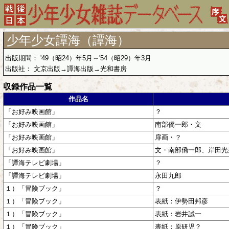
少年少女譚海（譚海）
出版期間： '49（昭24）年5月～'54（昭29）年3月
出版社： 文京出版→譚海出版→光和書房
収録作品一覧
作品名
「お好み映画館」
？
「お好み映画館」
南部僑一郎・文
「お好み映画館」
扉画・？
「お好み映画館」
文・南部僑一郎、岸田光
「譚海テレビ劇場」
？
「譚海テレビ劇場」
永田九郎
１）「冒険ブック」
？
１）「冒険ブック」
表紙：伊勢田邦彦
１）「冒険ブック」
表紙：岩井誠一
１）「冒険ブック」
表紙：原研児？