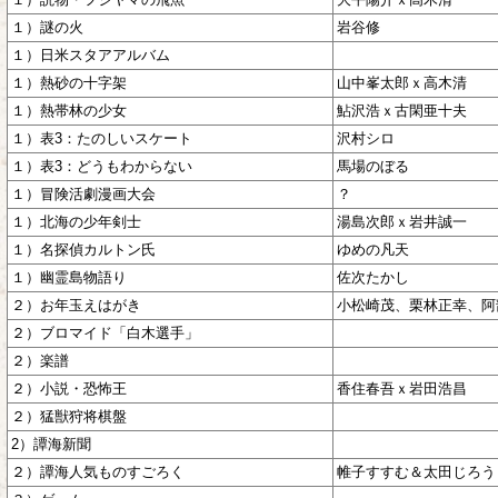
１）謎の火
岩谷修
１）日米スタアアルバム
１）熱砂の十字架
山中峯太郎ｘ高木清
１）熱帯林の少女
鮎沢浩ｘ古閑亜十夫
１）表3：たのしいスケート
沢村シロ
１）表3：どうもわからない
馬場のぼる
１）冒険活劇漫画大会
？
１）北海の少年剣士
湯島次郎ｘ岩井誠一
１）名探偵カルトン氏
ゆめの凡天
１）幽霊島物語り
佐次たかし
２）お年玉えはがき
小松崎茂、栗林正幸、阿
２）ブロマイド「白木選手」
２）楽譜
２）小説・恐怖王
香住春吾ｘ岩田浩昌
２）猛獣狩将棋盤
2）譚海新聞
２）譚海人気ものすごろく
帷子すすむ＆太田じろう