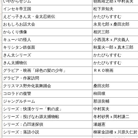
いやがらせジム
朝島靖之助ｘ中村英夫
インセキ帝王国
松下井知夫
えどっ子きん太・金太忍術伝
かたびらすすむ
おもしろお話大会
永見七郎ｘ桑田次郎
からくり佛像
相沢三郎
キューバの怪人
小西茂木ｘ戸次義人
キリシタン鉄仮面
秋葉火一郎ｘ真木三郎
きん太シリーズ
かたびらすすむ
きん太捕物伝
かたびらすすむ
グラビア・映画「緑色の髪の少年」
ＲＫＯ映画
グラビア・作家訪問
クリスマス野外化装舞踊会
桑田次郎
コロラドの復讐
柿田穣
ジャングルチーム
那須良輔
シリーズ：快漢ケリー「豹の皮」
中村英夫
シリーズ：投げなわ源太捕物帖
冬村砂男ｘ岡村謙二
シリーズ：凸凹迷探偵
瀬越憲
シリーズ：落語小説
柳家金語楼ｘ川原久仁於