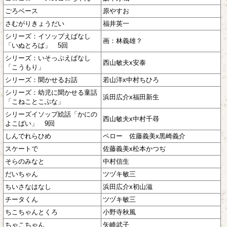
ごろベース
原やすお
さむがりきょうだい
福井英一
シリーズ：イソップえばなし
画：林義雄？
「いぬとろば」 5回
シリーズ：いそっぷえばなし
西山敏夫x安泰
「こうもり」
シリーズ：聞かせるお話
若山洋x中村ちひろ
シリーズ：幼児に聞かせる童話
浜田広介x福田新生
「こねことこぶな」
シリーズイソップ絵話「かにの
西山敏夫x中村千尋
よこばい」 9回
しんでれらひめ
ペロー 佐藤義美x黒崎義介
スケートで
佐藤義美x松本かつぢ
そらのみなと
中村信生
だいちゃん
ツヅキ敏三
ちいさなはなし
浜田広介x初山滋
チータくん
ツヅキ敏三
ちこちゃんとくろ
小野寺秋風
ちゃこちゃん
矢崎武子