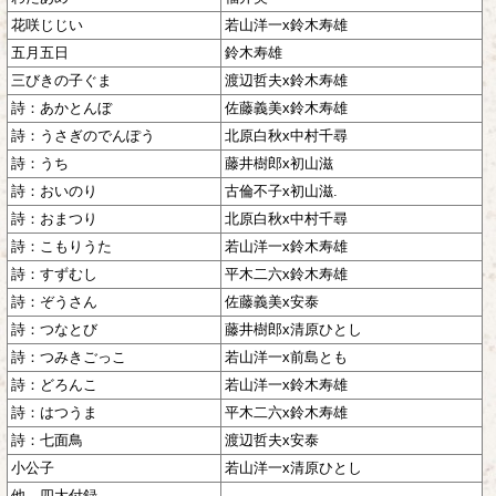
花咲じじい
若山洋一x鈴木寿雄
五月五日
鈴木寿雄
三びきの子ぐま
渡辺哲夫x鈴木寿雄
詩：あかとんぼ
佐藤義美x鈴木寿雄
詩：うさぎのでんぽう
北原白秋x中村千尋
詩：うち
藤井樹郎x初山滋
詩：おいのり
古倫不子x初山滋.
詩：おまつり
北原白秋x中村千尋
詩：こもりうた
若山洋一x鈴木寿雄
詩：すずむし
平木二六x鈴木寿雄
詩：ぞうさん
佐藤義美x安泰
詩：つなとび
藤井樹郎x清原ひとし
詩：つみきごっこ
若山洋一x前島とも
詩：どろんこ
若山洋一x鈴木寿雄
詩：はつうま
平木二六x鈴木寿雄
詩：七面鳥
渡辺哲夫x安泰
小公子
若山洋一x清原ひとし
他 四大付録