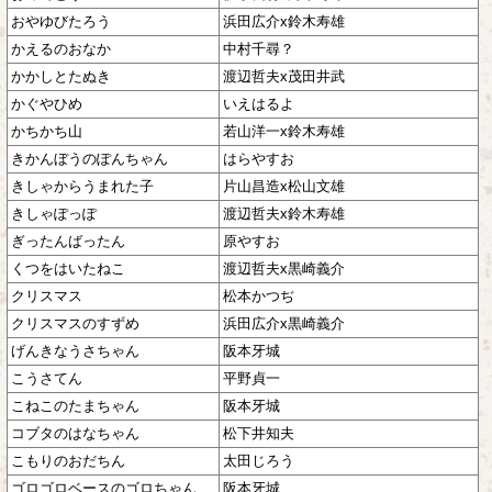
おやゆびたろう
浜田広介x鈴木寿雄
かえるのおなか
中村千尋？
かかしとたぬき
渡辺哲夫x茂田井武
かぐやひめ
いえはるよ
かちかち山
若山洋一x鈴木寿雄
きかんぼうのぽんちゃん
はらやすお
きしゃからうまれた子
片山昌造x松山文雄
きしゃぽっぽ
渡辺哲夫x鈴木寿雄
ぎったんばったん
原やすお
くつをはいたねこ
渡辺哲夫x黒崎義介
クリスマス
松本かつぢ
クリスマスのすずめ
浜田広介x黒崎義介
げんきなうさちゃん
阪本牙城
こうさてん
平野貞一
こねこのたまちゃん
阪本牙城
コブタのはなちゃん
松下井知夫
こもりのおだちん
太田じろう
ゴロゴロベースのゴロちゃん
阪本牙城