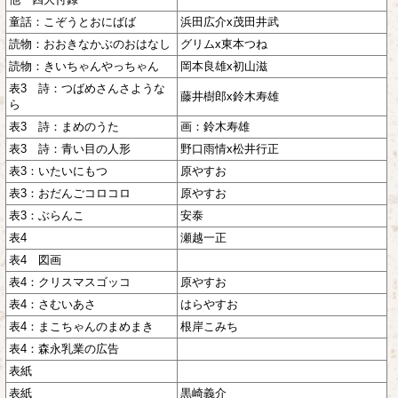
童話：こぞうとおにばば
浜田広介x茂田井武
読物：おおきなかぶのおはなし
グリムx東本つね
読物：きいちゃんやっちゃん
岡本良雄x初山滋
表3 詩：つばめさんさような
藤井樹郎x鈴木寿雄
ら
表3 詩：まめのうた
画：鈴木寿雄
表3 詩：青い目の人形
野口雨情x松井行正
表3：いたいにもつ
原やすお
表3：おだんごコロコロ
原やすお
表3：ぶらんこ
安泰
表4
瀬越一正
表4 図画
表4：クリスマスゴッコ
原やすお
表4：さむいあさ
はらやすお
表4：まこちゃんのまめまき
根岸こみち
表4：森永乳業の広告
表紙
表紙
黒崎義介