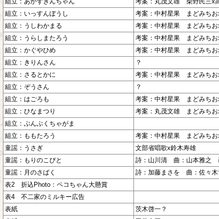
組立：あかずきんちゃん
考案：丸茂文雄 柴野民三x
組立：いっすんぼうし
考案：中村星果 まどみちお
組立：うしわかまる
考案：中村星果 まどみちお
組立：うらしまたろう
考案：中村星果 まどみちお
組立：かぐやひめ
考案：中村星果 まどみちお
組立：きりんさん
？
組立：さるとかに
考案：中村星果 まどみちお
組立：ぞうさん
？
組立：はごろも
考案：中村星果 まどみちお
組立：ひなまつり
考案：丸茂文雄 まどみちお
組立：ぶんぶくちゃがま
組立：ももたろう
考案：中村星果 まどみちお
童謡：うさぎ
文部省唱歌x鈴木寿雄
童謡：もりのこびと
詩：山川清 曲：山本雅之 
童謡：月のさばく
詩：加藤まさを 曲：佐々木
表2 折込Photo：ペコちゃん大懸賞
表4 不二家のミルキー広告
表紙
茨木啓一？