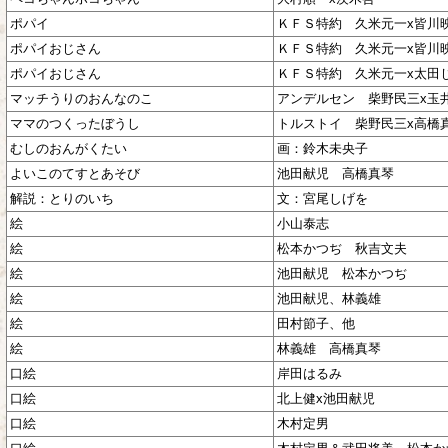
ポパイ
ＫＦＳ特約 久米元一x皆川
ポパイおじさん
ＫＦＳ特約 久米元一x皆川
ポパイおじさん
ＫＦＳ特約 久米元一x太田
マッチうりのおんなのこ
アンデルセン 柴野民三x玉
ママのつくったぼうし
トルストイ 柴野民三x高橋
むしのおんがくたい
画：鈴木未央子
よいこのてすとあそび
池田献児 高橋真琴
解説：とりのいち
文：宮尾しげを
絵
小山泰志
絵
松本かつぢ 秋吉文夫
絵
池田献児 松本かつぢ
絵
池田献児、林義雄
絵
田村節子、他
絵
林義雄 高橋真琴
口絵
岸田はるみ
口絵
北上健x池田献児
口絵
木村定男