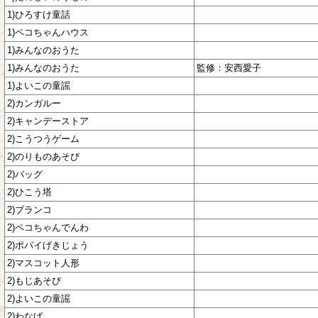
1)ひろすけ童話
1)ペコちゃんハウス
1)みんなのおうた
1)みんなのおうた
監修：安西愛子
1)よいこの童謡
2)カンガルー
2)キャンデーストア
2)こうつうゲーム
2)のりものあそび
2)バッグ
2)ひこう塔
2)ブランコ
2)ペコちゃんでんわ
2)ポパイげきじょう
2)マスコット人形
2)もじあそび
2)よいこの童謡
2)わなげ