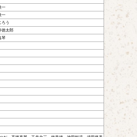
映一
映一
じろう
井徳太郎
真琴