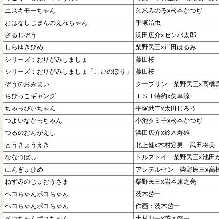
エスキモーちゃん
久米みのるx松本かつぢ
おはなしじまんのえれちゃん
手塚治虫
さるじぞう
浜田広介xセンバ太郎
しらゆきひめ
柴野民三x岸田はるみ
シリーズ：おりがみしましょ
藤田桜
シリーズ：おりがみしましょ「こいのぼり」
藤田桜
ぞうのおみまい
クーブリン 柴野民三x高橋
ちびっこギャング
ＩＳＴ特約x矢車涼
ちゃっぴいちゃん
平塚武二x太田じろう
つよいなかっちゃん
小池タミ子x松本かつぢ
つるのおんがえし
浜田広介x鈴木寿雄
とうきょうえき
北上健x木村定男 武田将美
ななつぼし
トルストイ 柴野民三x池田
にんぎょひめ
アンデルセン 柴野民三x高
ねずみのじょおうさま
柴野民三x岩本康之亮
ペコちゃんポコちゃん
茨木啓一
ペコちゃんポコちゃん
作画：茨木啓一
ペコちゃんポコちゃん
大村順一x茨木啓一