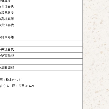
高橋真琴
x井江春代
x武田将美
x高橋真琴
x井江春代
x鈴木寿雄
x井江春代
x駒宮録郎
x風間四郎
画：松本かつぢ
すぐる 画：岸田はるみ