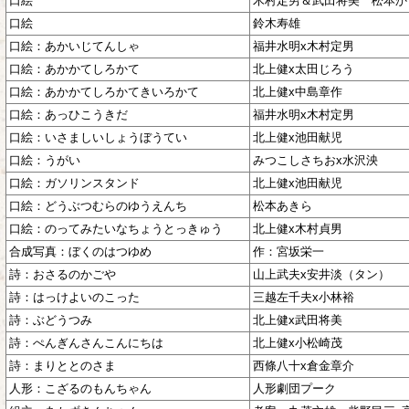
口絵
木村定男＆武田将美 松本か
口絵
鈴木寿雄
口絵：あかいじてんしゃ
福井水明x木村定男
口絵：あかかてしろかて
北上健x太田じろう
口絵：あかかてしろかてきいろかて
北上健x中島章作
口絵：あっひこうきだ
福井水明x木村定男
口絵：いさましいしょうぼうてい
北上健x池田献児
口絵：うがい
みつこしさちおx水沢泱
口絵：ガソリンスタンド
北上健x池田献児
口絵：どうぶつむらのゆうえんち
松本あきら
口絵：のってみたいなちょうとっきゅう
北上健x木村貞男
合成写真：ぼくのはつゆめ
作：宮坂栄一
詩：おさるのかごや
山上武夫x安井淡（タン）
詩：はっけよいのこった
三越左千夫x小林裕
詩：ぶどうつみ
北上健x武田将美
詩：ぺんぎんさんこんにちは
北上健x小松崎茂
詩：まりととのさま
西條八十x倉金章介
人形：こざるのもんちゃん
人形劇団プーク