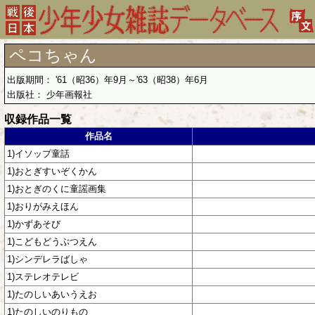
ペコちゃん
出版期間： '61（昭36）年9月～'63（昭38）年6月
出版社： 少年画報社
収録作品一覧
作品名
1)イソップ童話
1)おとぎすいぞくかん
1)おとぎのくに童謡画集
1)おりがみえほん
1)かずあそび
1)こどもどうぶつえん
1)シンデレラばしゃ
1)ステレオテレビ
1)たのしいあいうえお
1)たのしいのりもの