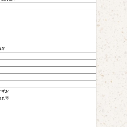
真琴
かずお
橋真琴