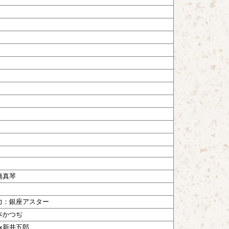
橋真琴
力：銀座アスター
本かつぢ
x新井五郎