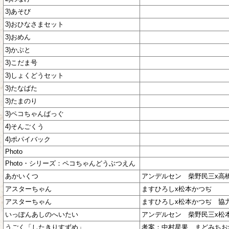
3)あそび
3)おひなさまセット
3)おめん
3)かぶと
3)こだま号
3)しょくどうセット
3)たなばた
3)たまのり
3)ペコちゃんばっぐ
4)そんごくう
4)ポパイバック
Photo
Photo・シリーズ：ペコちゃんどうぶつえん
あかいくつ
アンデルセン 柴野民三x高
アスターちゃん
ますひろしx松本かつぢ
アスターちゃん
ますひろしx松本かつぢ 協
いっぽんあしのへいたい
アンデルセン 柴野民三x松
うごく「したきりすずめ」
考案：中村星果 まどみちお