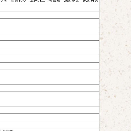
つぢ 高橋真琴 玉井力三 林義雄 池田献児 武田将美