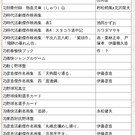
田邦彦
1)別冊付録 熱血児〓（しゅつ）山
村松梢風x北沢龍夫
2)時代活劇傑作映画集
2)時代活劇傑作映画集 表1
池田かずお
2)時代活劇傑作映画集 表4：スタコラ道中記
カワダマサキ
2)時代活劇傑作映画集「平次八百八町」「紫頭巾」
画・栗林正幸、戸
「飛騨の暴れん坊」
塚孝、伊藤幾久造
2)初春愉快ブック
作：？
2)痛快ジャングルゲーム
2)動く野球盤
2)彦造傑作名画集 五「天狗罷り通る」
伊藤彦造
2)彦造傑作名画集 四「渡邊綱」
伊藤彦造
2)野球写真立
2)野球殊勲選手カード
2)野球名選手カード
3)痛快活劇名画集「追跡」
永松健夫
3)東西対抗野球盤
3)彦造活劇傑作名画集「丸橋忠彌めし捕り」
伊藤彦造
3)彦造活劇傑作名画集「月形半平太」
伊藤彦造