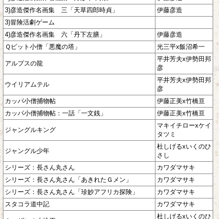
3)彦造傑作名画集 三「天草四郎時貞」
伊藤彦造
3)冒険活劇ゲーム
4)彦造傑作名画集 六「丹下左膳」
伊藤彦造
Ｑピット小僧「悪魔の塔」
光三平x飯沼希一
平井芳夫x伊勢田邦
アルプスの龍
彦
平井芳夫x伊勢田邦
ウイリアムテル
彦
カッパ小僧捕物帖
伊藤正美x竹橋亘
カッパ小僧捕物帖：一話「一文銭」
伊藤正美x竹橋亘
マキイチローxケイ
ジャングルキング
タツミ
杜しげるxいくのひ
ジャングル少年
さし
シリーズ：長さん丸さん
カワダマサキ
シリーズ：長さん丸さん「あきれたＧメン」
カワダマサキ
シリーズ：長さん丸さん「珍妙アフリカ探険」
カワダマサキ
スタコラ道中記
カワダマサキ
杜しげるxいくのひ