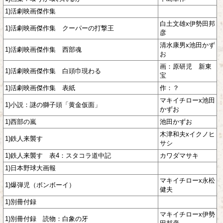
1)活劇映画傑作集
白土文雄x伊勢田邦
1)活劇映画傑作集 クーパーの打撃王
彦
清水康男x池田かず
1)活劇映画傑作集 西部魂
お
画：原研児 新東
1)活劇映画傑作集 白頭巾現わる
宝
1)活劇映画傑作集 表紙
作：？
マキイチローx池田
1)小説：謎の獅子頭「黄金仮面」
かずお
1)西部の嵐
池田かずお
木津和夫xイクノヒ
1)鉄人来襲す
サシ
1)鉄人来襲す 表4：スタコラ道中記
カワダマサキ
1)日本野球大画報
マキイチローx永松
1)爆弾児（ボンボーイ）
健夫
1)別冊付録
マキイチローx伊勢
1)別冊付録 読物：白象の牙