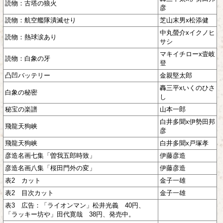
読物：古塔の狼火
彦
読物：航空艦隊潰滅せり
芝山末男x松添健
中丸螢介xイクノヒ
読物：熱球涙あり
サシ
マキイチローx壹岐
読物：白象の牙
登
凸凹バッテリー
金親堅太郎
轟三平xいくのひさ
白象の秘密
し
秘宝の楽譜
山本一郎
白井多聞x伊勢田邦
飛龍天狗峡
彦
飛龍天狗峡
白井多聞x戸塚孝
彦造名画七集「曽我五郎時致」
伊藤彦造
彦造名画八集「桜田門外の変」
伊藤彦造
表2 カット
金子一雄
表2 目次カット
金子一雄
表3 広告：「ライオンマン」松井光義 40円、
「ラッキー坊や」田代寛哉 38円、発売中。