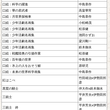
口絵：科学の躍進
中島章作
口絵：華の若武者
高畠華宵
口絵：月世界探検車
中島章作
口絵：少年活劇名画集
小松崎茂
口絵：少年活劇名画集
松添健
口絵：少年活劇名画集
池田かずお
口絵：少年活劇名画集
梁川剛一
口絵：少年活劇名画集
鈴木御水
口絵：戦艦陸奥の引揚作業
松添健
口絵：百年後の世界
中島章作
口絵：氷上の人をおそう鯱
原研児
口絵：未来の世界科学画集
中島章作
竹田靖治x伊勢田邦
紅はこべ
彦
黒鷲の騎士
伴大作x鈴木御水
平井芳夫x伊勢田邦
三銃士
彦
平井芳夫x伊勢田邦
三銃士 終
彦