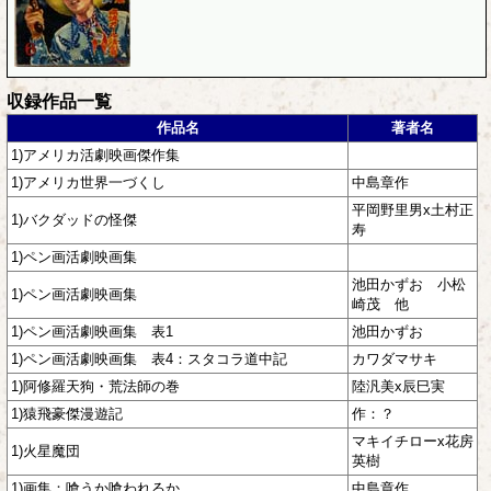
収録作品一覧
作品名
著者名
1)アメリカ活劇映画傑作集
1)アメリカ世界一づくし
中島章作
平岡野里男x土村正
1)バクダッドの怪傑
寿
1)ペン画活劇映画集
池田かずお 小松
1)ペン画活劇映画集
崎茂 他
1)ペン画活劇映画集 表1
池田かずお
1)ペン画活劇映画集 表4：スタコラ道中記
カワダマサキ
1)阿修羅天狗・荒法師の巻
陸汎美x辰巳実
1)猿飛豪傑漫遊記
作：？
マキイチローx花房
1)火星魔団
英樹
1)画集：喰うか喰われるか
中島章作