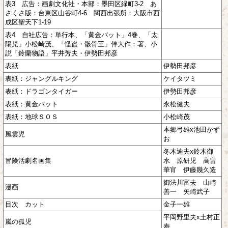
表3 広告：画劇文化社・本部：墨田区緑町3-2 あ
さくさ版：台東区山谷町4-6 関西出張所：大阪市西
成区聖天下1-19
表4 自社広告：単行本、「黄金バット」4巻、「太
陽児」小松崎茂、「怪盗・骸骨王」伴大作：著、小
説「鈴蘭物語」平井芳夫・伊勢田邦彦
表紙
伊勢田邦彦
表紙：ジャングルキング
ケイタツミ
表紙：ドラゴンタイガー
伊勢田邦彦
表紙：黄金バット
永松健夫
表紙：地球ＳＯＳ
小松崎茂
本郷弓雄x池田かず
風雲児
お
冬木迪夫x鈴木御
冒険活劇名画集
水 原研児 高畠
華宵 伊藤幾久造
御法川富夫 山崎
漫画
善一 矢崎武子
目次 カット
金子一雄
平岡野里夫x土村正
嵐の孤児
寿