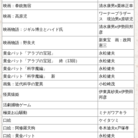
映画：拳銃無宿
清水康男x栗林正幸
ワーナーブラザー
映画：高原児
ス 境治男x原研児
清水康男x伊勢田邦
映画物語：ジギル博士とハイド氏
彦
新東宝 画：政岡
映画物語：野良犬
憲三
黄金バット「アラブの宝冠」
永松健夫
黄金バット「アラブの宝冠」 終（13回）
永松健夫
黄金バット「科学魔編」
永松健夫
黄金バット「科学魔編」 新
永松健夫
画集：近代科学の驚異
小松崎茂
伊東真砂美x伊勢田
怪異猿姫
邦彦
活劇捕物ゲーム
極楽お山騒動
ミナガワアキラ
口絵
ケイタツミ
口絵：阿修羅天狗
冬木迪夫x戸塚孝
口絵：黄金バット
永松健夫