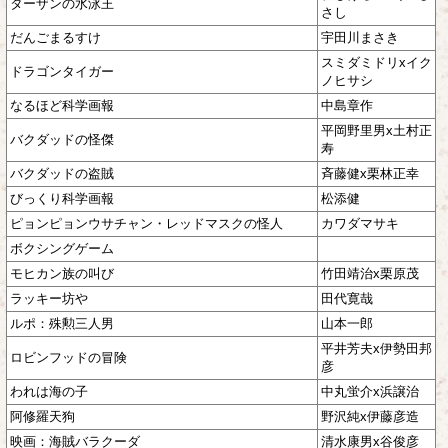
ターザンの水泳王
さし
だんごまるすけ
宇田川まさき
スミダミドリxイク
ドラゴンタイガー
ノヒサシ
なるほど科学画報
中島章作
平岡野里男x土村正
バクダッドの怪傑
寿
バクダッドの盗賊
斉藤健x栗林正幸
びっくり科学画報
松添健
ピョンピョンウサチャン・レッドマスクの怪人
カワダマサキ
ボクシングゲーム
モヒカン族の叫び
竹田靖治x栗原茂
ラッキー坊や
田代寛哉
ルポ：殊勲三人男
山本一郎
平井芳夫x伊勢田邦
ロビンフッドの冒険
彦
われは海の子
中丸蛍介x浜譲治
阿修羅天狗
野沢純x伊藤彦造
映画：海賊バラクーダ
清水康男x谷俊彦