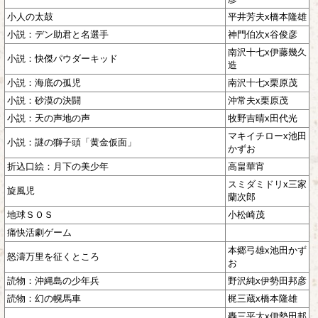
小人の太鼓
平井芳夫x橋本隆雄
小説：デン助君と名選手
神門伯次x谷俊彦
南沢十七x伊藤幾久
小説：快傑パウダーキッド
造
小説：海底の孤児
南沢十七x栗原茂
小説：砂漠の決闘
沖常夫x栗原茂
小説：天の声地の声
牧野吉晴x田代光
マキイチローx池田
小説：謎の獅子頭「黄金仮面」
かずお
折込口絵：月下の美少年
高畠華宵
スミダミドリx三家
旋風児
蘭次郎
地球ＳＯＳ
小松崎茂
痛快活劇ゲーム
本郷弓雄x池田かず
怒濤万里を征くところ
お
読物：沖縄島の少年兵
野沢純x伊勢田邦彦
読物：幻の幌馬車
梶三蔵x橋本隆雄
轟三平太x伊勢田邦